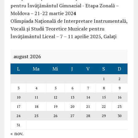
pentru Învățământul Gimnazial - Etapa Zonală –
Moldova – 21-22 martie 202
4
Olimpiada Națională de Interpretare Instrumentală,
Vocală și Studii Teoretice Muzicale pentru
Învățământul Liceal – 7 – 11 aprilie 2025, Galați
august 2026
L
Ma
Mi
J
V
S
D
1
2
3
4
5
6
7
8
9
10
11
12
13
14
15
16
17
18
19
20
21
22
23
24
25
26
27
28
29
30
31
« nov.