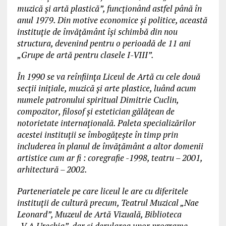
muzică și artă plastică”, funcționând astfel până în
anul 1979. Din motive economice și politice, această
instituție de învățământ își schimbă din nou
structura, devenind pentru o perioadă de 11 ani
„Grupe de artă pentru clasele I-VIII”.
În 1990 se va reînființa Liceul de Artă cu cele două
secții inițiale, muzică și arte plastice, luând acum
numele patronului spiritual Dimitrie Cuclin,
compozitor, filosof și estetician gălățean de
notorietate internațională. Paleta specializărilor
acestei instituții se îmbogățește în timp prin
includerea în planul de învățământ a altor domenii
artistice cum ar fi : coregrafie -1998, teatru – 2001,
arhitectură – 2002.
Parteneriatele pe care liceul le are cu diferitele
instituții de cultură precum, Teatrul Muzical „Nae
Leonard”, Muzeul de Artă Vizuală, Biblioteca
„V.A.Urechia”, dar și derularea unor programe