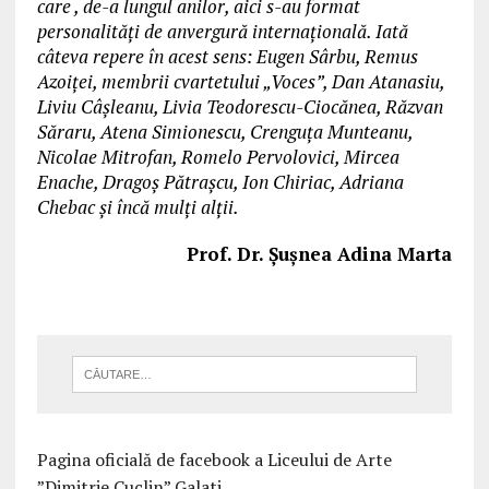
care , de-a lungul anilor, aici s-au format
personalități de anvergură internațională. Iată
câteva repere în acest sens: Eugen Sârbu, Remus
Azoiței, membrii cvartetului „Voces”, Dan Atanasiu,
Liviu Câșleanu, Livia Teodorescu-Ciocănea, Răzvan
Săraru, Atena Simionescu, Crenguța Munteanu,
Nicolae Mitrofan, Romelo Pervolovici, Mircea
Enache, Dragoș Pătrașcu, Ion Chiriac, Adriana
Chebac și încă mulți alții.
Prof. Dr. Șușnea Adina Marta
Pagina oficială de facebook a Liceului de Arte
”Dimitrie Cuclin” Galati