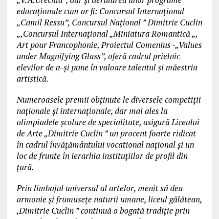
educaționale cum ar fi: Concursul Internațional
„Camil Ressu”, Concursul Național ” Dimitrie Cuclin
„,Concursul Internațional „Miniatura Romantică „,
Art pour Francophonie, Proiectul Comenius -„Values
under Magnifying Glass”, oferă cadrul prielnic
elevilor de a-și pune în valoare talentul și măestria
artistică.
Numeroasele premii obținute le diversele competiții
naționale și internaționale, dar mai ales la
olimpiadele școlare de specialitate, asigură Liceului
de Arte „Dimitrie Cuclin ” un procent foarte ridicat
în cadrul învățământului vocational național și un
loc de frunte în ierarhia instituțiilor de profil din
țară.
Prin limbajul universal al artelor, menit să dea
armonie și frumusețe naturii umane, liceul gălătean,
,Dimitrie Cuclin ” continuă o bogată tradiție prin